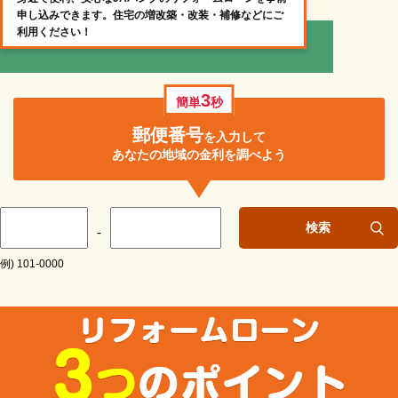
申し込みできます。住宅の増改築・改装・補修などにご
利用ください！
3
簡単
秒
郵便番号
を入力して
あなたの地域の金利を調べよう
検索
-
例) 101-0000