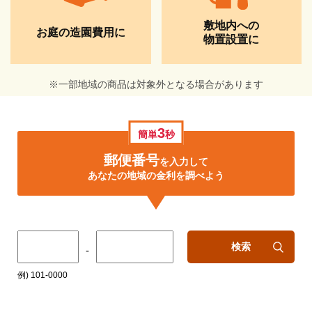
敷地内への
お庭の造園費用に
物置設置に
※一部地域の商品は対象外となる場合があります
3
簡単
秒
郵便番号
を入力して
あなたの地域の金利を調べよう
検索
-
例) 101-0000