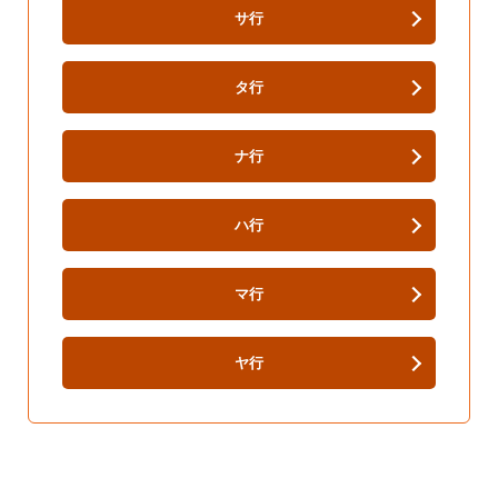
サ行
タ行
ナ行
ハ行
マ行
ヤ行