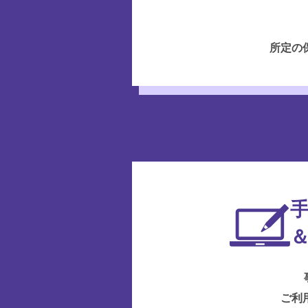
所定の
手
ご利