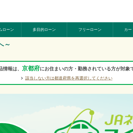
ム
ローン
多目的
ローン
フリー
ローン
カー
へ～
京都府
品情報は、
にお住まいの方・勤務されている方が対象
該当しない方は都道府県を再選択してください