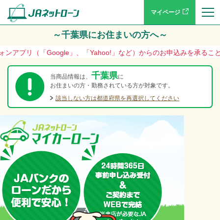
マイページ
～千葉県にお住まいの方へ～
「Google」、「Yahoo!」など）からのお申込みを承ることができな
千葉県
当商品情報は、
に
お住まいの方・勤務されている方が対象です。
該当しない方は都道府県を再選択してください