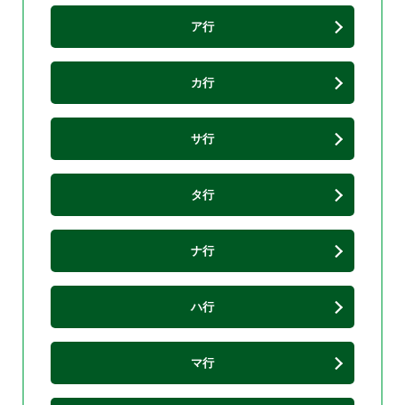
ア行
カ行
サ行
タ行
ナ行
ハ行
マ行