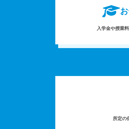
お
入学金や授業料
所定の