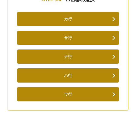
カ行
サ行
ナ行
ハ行
ワ行