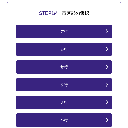
STEP
1
/4
市区郡の選択
ア行
カ行
サ行
タ行
ナ行
ハ行