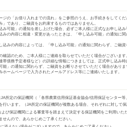
ージの「お借り入れまでの流れ」をご参照のうえ、お手続きをしてくだ
み」であり、ご融資をお約束するものではありません。
込み可能」の通知を差し上げた場合、必ずご本人様に正式なお申し込み
込みの内容に相違・変更があったときは、「申し込み可能」の通知に関
し込みの内容によっては、「申し込み可能」の通知に関わらず、ご融資
の確認のため、ご本人様にご連絡を取らせていただく場合がございます
連帯債務予定者様など）の詳細な情報につきましては、正式申し込み時
可能」の通知に関わらず、ご融資をお断りさせていただく場合がありま
みホームページで入力されたメールアドレス等にご連絡いたします。
はJA所定の保証機関（「各県農業信用保証基金協会/信用保証センター等
を行います。（JA所定の保証機関が複数ある場合、それぞれに対して
Aおよび保証機関による審査等を踏まえて決定する保証機関をご利用いた
ませんので、あらかじめご了承ください。
望に添えない場合がございますので、あらかじめご了承ください。