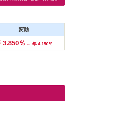
変動
 3.850％
年 4.150％
～