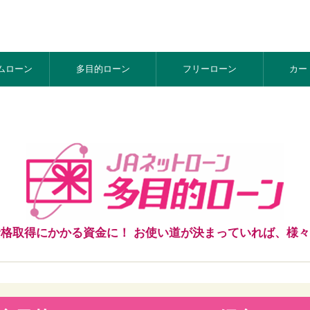
ム
ローン
多目的
ローン
フリー
ローン
カー
格取得にかかる資金に！ お使い道が決まっていれば、様