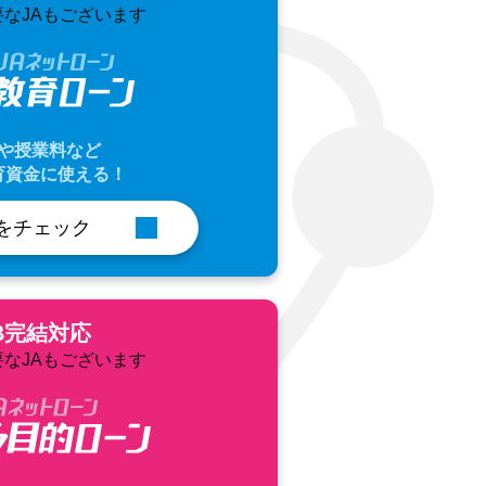
なJAもございます
や授業料など
育資金に使える！
をチェック
B完結対応
なJAもございます