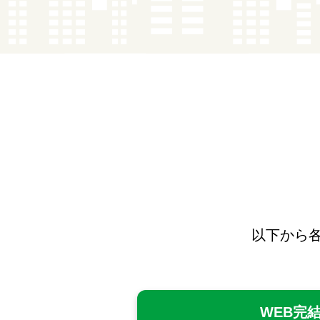
簡単3秒
郵便番号か
以下から
WEB完