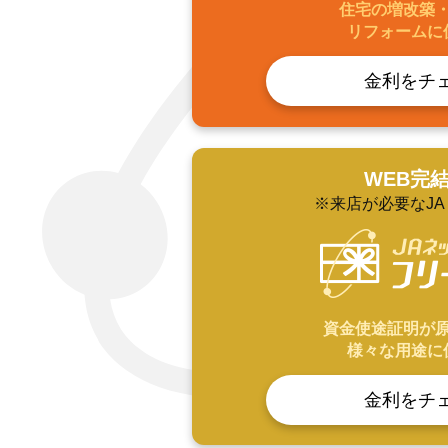
住宅の増改築
リフォームに
金利をチ
WEB完
※来店が必要なJ
資金使途証明が
様々な用途に
金利をチ