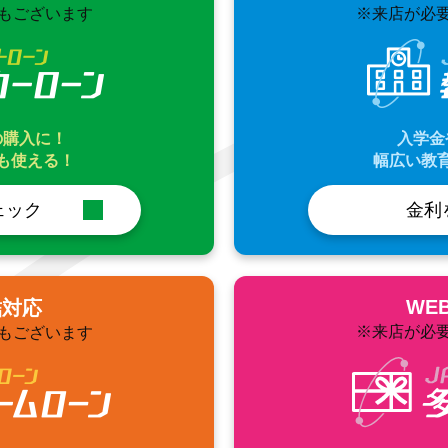
Aもございます
※来店が必要
の購入に！
入学金
も使える！
幅広い教
ェック
金利
WE
結対応
※来店が必要
Aもございます