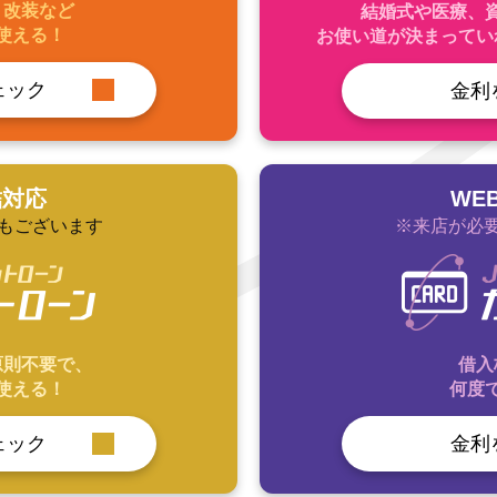
・改装など
結婚式や医療、
使える！
お使い道が決まってい
ェック
金利
結対応
WE
Aもございます
※来店が必要
原則不要で、
借入
使える！
何度
ェック
金利