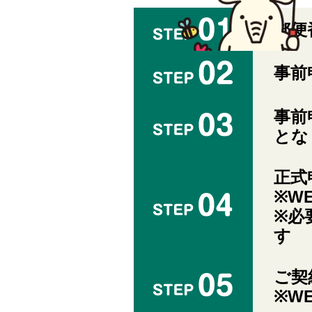
郵便
事前
事前
とな
正式
※W
※必
す
ご契
※W