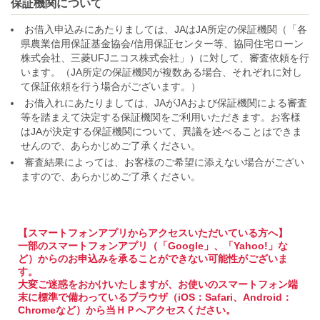
保証機関について
お借入申込みにあたりましては、JAはJA所定の保証機関（「各
県農業信用保証基金協会/信用保証センター等、協同住宅ローン
株式会社、三菱UFJニコス株式会社」）に対して、審査依頼を行
います。（JA所定の保証機関が複数ある場合、それぞれに対し
て保証依頼を行う場合がございます。）
お借入れにあたりましては、JAがJAおよび保証機関による審査
等を踏まえて決定する保証機関をご利用いただきます。お客様
はJAが決定する保証機関について、異議を述べることはできま
せんので、あらかじめご了承ください。
審査結果によっては、お客様のご希望に添えない場合がござい
ますので、あらかじめご了承ください。
【スマートフォンアプリからアクセスいただいている方へ】
一部のスマートフォンアプリ（「Google」、「Yahoo!」な
ど）からのお申込みを承ることができない可能性がございま
す。
大変ご迷惑をおかけいたしますが、お使いのスマートフォン端
末に標準で備わっているブラウザ（iOS：Safari、Android：
Chromeなど）から当ＨＰへアクセスください。