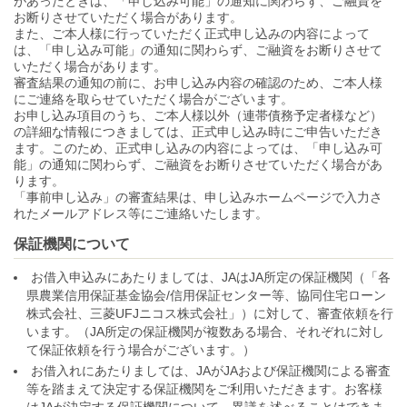
があったときは、「申し込み可能」の通知に関わらず、ご融資を
お断りさせていただく場合があります。
また、ご本人様に行っていただく正式申し込みの内容によって
は、「申し込み可能」の通知に関わらず、ご融資をお断りさせて
いただく場合があります。
審査結果の通知の前に、お申し込み内容の確認のため、ご本人様
にご連絡を取らせていただく場合がございます。
お申し込み項目のうち、ご本人様以外（連帯債務予定者様など）
の詳細な情報につきましては、正式申し込み時にご申告いただき
ます。このため、正式申し込みの内容によっては、「申し込み可
能」の通知に関わらず、ご融資をお断りさせていただく場合があ
ります。
「事前申し込み」の審査結果は、申し込みホームページで入力さ
れたメールアドレス等にご連絡いたします。
保証機関について
お借入申込みにあたりましては、JAはJA所定の保証機関（「各
県農業信用保証基金協会/信用保証センター等、協同住宅ローン
株式会社、三菱UFJニコス株式会社」）に対して、審査依頼を行
います。（JA所定の保証機関が複数ある場合、それぞれに対し
て保証依頼を行う場合がございます。）
お借入れにあたりましては、JAがJAおよび保証機関による審査
等を踏まえて決定する保証機関をご利用いただきます。お客様