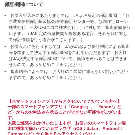
保証機関について
お借入申込みにあたりましては、JAはJA所定の保証機関（「各
県農業信用保証基金協会/信用保証センター等、協同住宅ローン
株式会社、三菱UFJニコス株式会社」）に対して、審査依頼を行
います。（JA所定の保証機関が複数ある場合、それぞれに対し
て保証依頼を行う場合がございます。）
お借入れにあたりましては、JAがJAおよび保証機関による審査
等を踏まえて決定する保証機関をご利用いただきます。お客様
はJAが決定する保証機関について、異議を述べることはできま
せんので、あらかじめご了承ください。
審査結果によっては、お客様のご希望に添えない場合がござい
ますので、あらかじめご了承ください。
【スマートフォンアプリからアクセスいただいている方へ】
一部のスマートフォンアプリ（「Google」、「Yahoo!」な
ど）からのお申込みを承ることができない可能性がございま
す。
大変ご迷惑をおかけいたしますが、お使いのスマートフォン端
末に標準で備わっているブラウザ（iOS：Safari、Android：
Chromeなど）から当ＨＰへアクセスください。