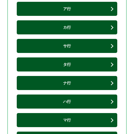
ア行
カ行
サ行
タ行
ナ行
ハ行
マ行