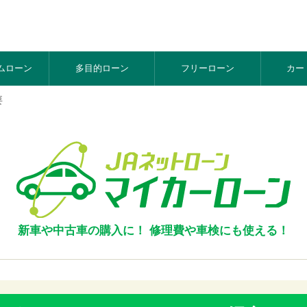
ム
ローン
多目的
ローン
フリー
ローン
カー
要
新車や中古車の購入に！ 修理費や車検にも使える！